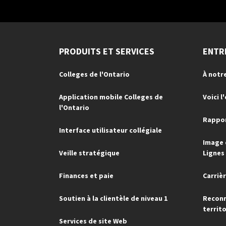
PRODUITS ET SERVICES
ENTR
Colleges de l'Ontario
À notr
Application mobile Colleges de
Voici l
l'Ontario
Rappor
Interface utilisateur collégiale
Image 
Veille stratégique
Lignes
Finances et paie
Carriè
Soutien à la clientèle de niveau 1
Reconn
territo
Services de site Web