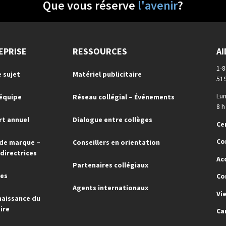
Que vous réserve
l'avenir
?
EPRISE
RESSOURCES
AI
1-
e sujet
Matériel publicitaire
51
Lun
'équipe
Réseau collégial – Événements
8 h
t annuel
Dialogue entre collèges
Ce
Co
de marque –
Conseillers en orientation
 directrices
Ac
Partenaires collégiaux
res
Co
Agents internationaux
Vi
aissance du
ire
Ca