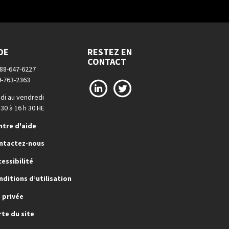
DE
RESTEZ EN
CONTACT
888-647-6227
9-763-2363
LinkedIn
X
di au vendredi
 30 à 16 h 30 HE
ntre d'aide
ntactez-nous
cessibilité
nditions d’utilisation
e privée
rte du site